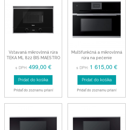
Vstavaná mikrovlnná rúra
Multifunkčná a mikrovlnná
TEKA ML 822 BIS MAESTRO
rúra na pečenie
ľavá, čierna
Küpperbusch CBM 6550.0
499,00 €
1 615,00 €
s DPH:
s DPH:
Pridať do košíka
Pridať do košíka
Pridať do zoznamu prianí
Pridať do zoznamu prianí