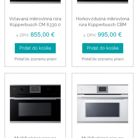
Vstavaná mikrovlnná rúra
Horkovzdušná mikrovlnná
Küpperbusch CM 6330.0
rúra Küpperbusch CBM
6330.0
855,00 €
995,00 €
s DPH:
s DPH:
Pridať do košíka
Pridať do košíka
Pridať do zoznamu prianí
Pridať do zoznamu prianí