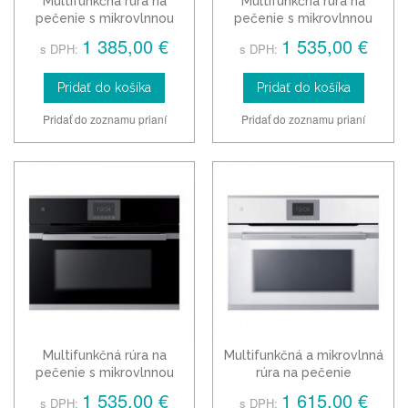
Multifunkčná rúra na
Multifunkčná rúra na
pečenie s mikrovlnnou
pečenie s mikrovlnnou
rúrou Küpperbusch CBM
rúrou Küpperbusch CBM
1 385,00 €
1 535,00 €
s DPH:
s DPH:
6350.0
6550.0, biela
Pridať do košíka
Pridať do košíka
Pridať do zoznamu prianí
Pridať do zoznamu prianí
Multifunkčná rúra na
Multifunkčná a mikrovlnná
pečenie s mikrovlnnou
rúra na pečenie
rúrou Küpperbusch CBM
Küpperbusch CBM 6550.0,
1 535,00 €
1 615,00 €
s DPH:
s DPH:
6550.0
biela