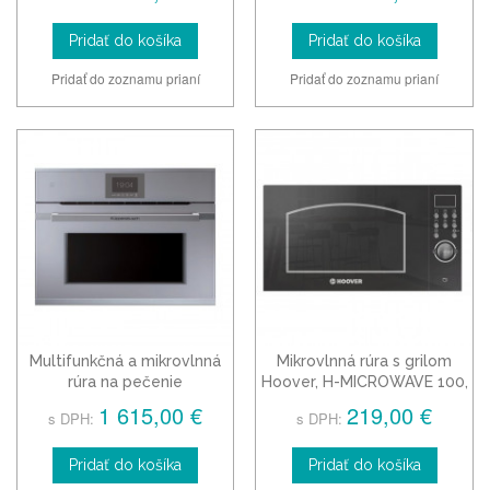
Pridať do košíka
Pridať do košíka
Pridať do zoznamu prianí
Pridať do zoznamu prianí
Multifunkčná a mikrovlnná
Mikrovlnná rúra s grilom
rúra na pečenie
Hoover, H-MICROWAVE 100,
Küpperbusch CBM 6550.0,
HMG20GDFC
1 615,00 €
219,00 €
s DPH:
s DPH:
sivá
Pridať do košíka
Pridať do košíka