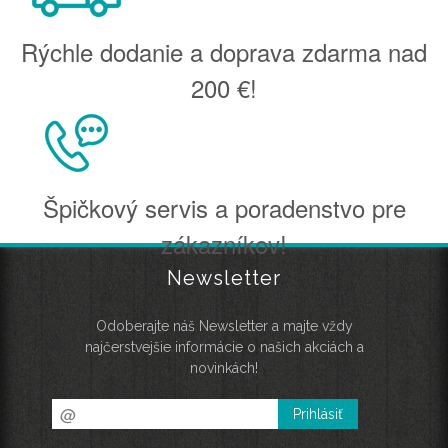
Rýchle dodanie a doprava zdarma nad
200 €!
Špičkový servis a poradenstvo pre
zákazníkov!
Newsletter
Odoberajte náš Newsletter a majte vždy
najčerstvejšie informácie o našich akciách a
novinkách!
Prihlásiť