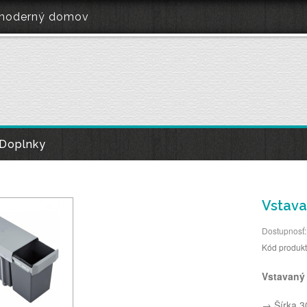
e moderný domov
Doplnky
Vstav
Dostupnosť:
Kód produk
Vstavaný
→ Šírka 3