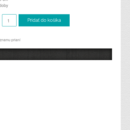
doby
Pridať do košíka
oznamu prianí