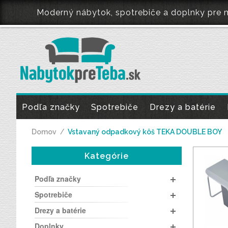
Moderný nábytok, spotrebiče a doplnky pr
Podľa značky
Spotrebiče
Drezy a batérie
Domov
/
Vstavaný odpadkový kôš TEKA DOUBLE BOY
Kategórie
Podľa značky
Spotrebiče
Drezy a batérie
Doplnky