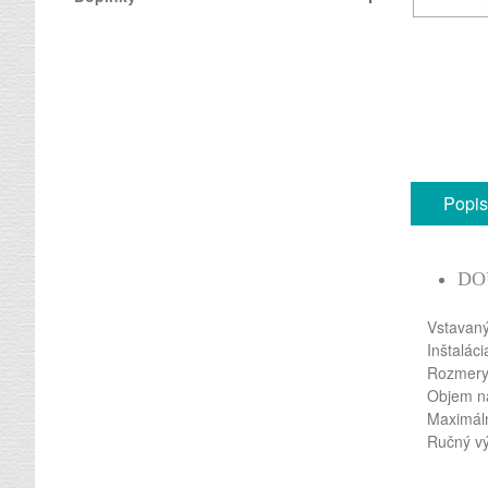
Popis
DO
Vstavaný
Inštaláci
Rozmer
Objem n
Maximáln
Ručný vý