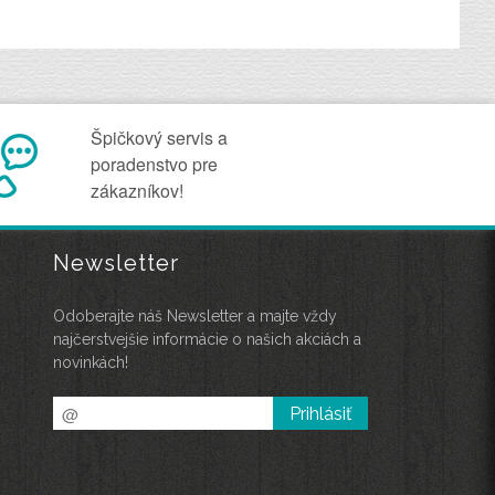
Špičkový servis a
poradenstvo pre
zákazníkov!
Newsletter
Odoberajte náš Newsletter a majte vždy
najčerstvejšie informácie o našich akciách a
novinkách!
Prihlásiť