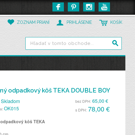
ZOZNAM PRIANÍ
PRIHLÁSENIE
KOŠÍK
aný odpadkový kôš TEKA DOUBLE BOY
65,00 €
Skladom
bez DPH:
78,00 €
OK015
tu:
s DPH:
 odpadkový kôš TEKA
0 cm