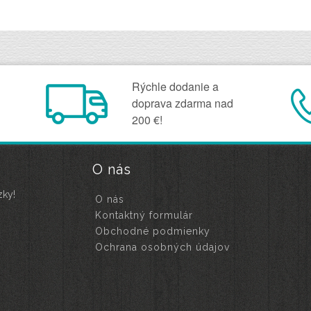
Rýchle dodanie a
doprava zdarma nad
200 €!
O nás
zky!
O nás
Kontaktný formulár
Obchodné podmienky
Ochrana osobných údajov