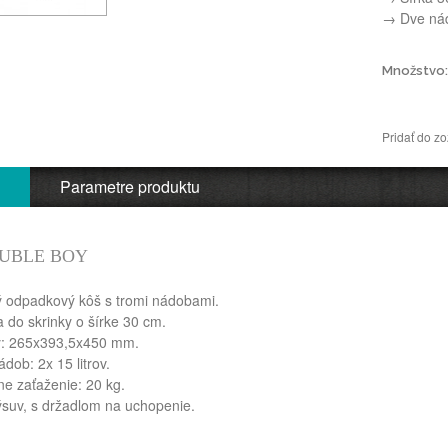
→ Dve ná
Množstvo:
Pridať do z
Parametre produktu
UBLE BOY
 odpadkový kôš s tromi nádobami.
a do skrinky o šírke 30 cm.
y:
265x393,5x450
mm.
ádob:
2x 15
litrov.
e zaťaženie: 20 kg.
suv, s držadlom na uchopenie.