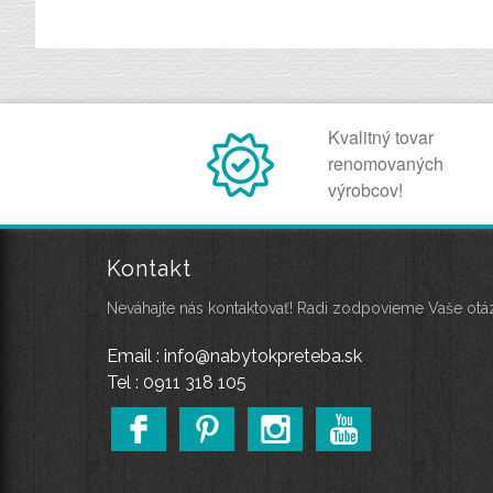
Kvalitný tovar
renomovaných
výrobcov!
Kontakt
Neváhajte nás kontaktovať! Radi zodpovieme Vaše otá
Email : info@nabytokpreteba.sk
Tel : 0911 318 105