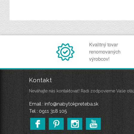
Kvalitný tovar
renomovaných
výrobcov!
Kontakt
Neváhajte nás kontaktovať! Radi zodpovieme Vaše otá
Email : info@nabytokpreteba.sk
Tel : 0911 318 105