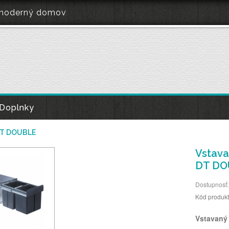
e moderný domov
Doplnky
DT DOUBLE
Vstava
DT DO
Dostupnosť:
Kód produk
Vstavaný