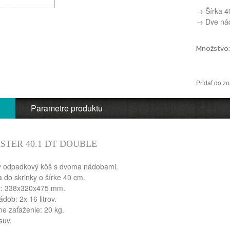
→ Šírka 4
→ Dve ná
Množstvo:
Pridať do z
Parametre produktu
STER 40.1 DT DOUBLE
ý odpadkový kôš s dvoma nádobami.
a do skrinky o šírke 40 cm.
: 338x320x475 mm.
dob: 2x 16 litrov.
e zaťaženie: 20 kg.
suv.