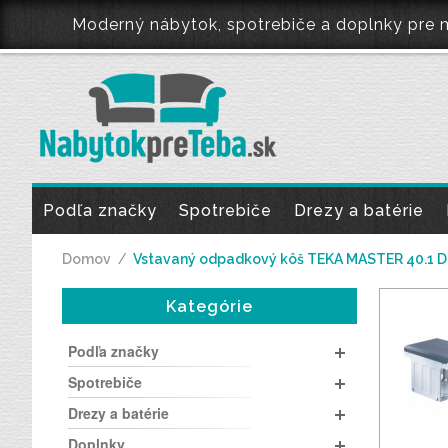
Moderný nábytok, spotrebiče a doplnky pr
Podľa značky
Spotrebiče
Drezy a batérie
Domov
/
Vstavaný odpadkový kôš TEKA MASTER 40.1 
Kategórie
Podľa značky
Spotrebiče
Drezy a batérie
Doplnky