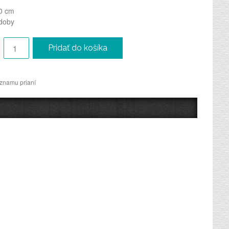
0 cm
doby
Pridať do košíka
oznamu prianí