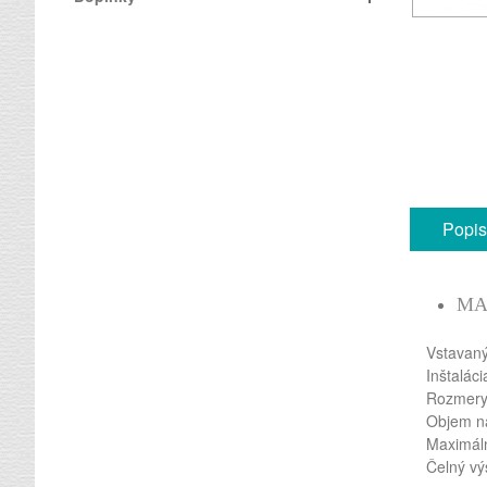
Popis
MA
Vstavan
Inštaláci
Rozmery
Objem ná
Maximáln
Čelný vý