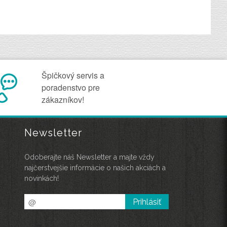
Špičkový servis a
poradenstvo pre
zákazníkov!
Newsletter
Odoberajte náš Newsletter a majte vždy
najčerstvejšie informácie o našich akciách a
novinkách!
Prihlásiť